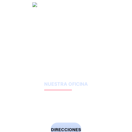
NUESTRA OFICINA
1119 Houston Street
Laredo, TX 78040-4953
DIRECCIONES